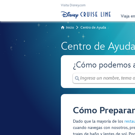
Visita Disney.com
Viaja e
Inicio
Centro de Ayuda
Centro de Ayud
¿Cómo podemos a
Cómo Preparart
Dado que la mayoría de los
resta
cuando navegas con nosotros, pre
trajes de baño y lentes de sol. P