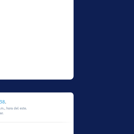
338
.
m., hora del este.
ar.