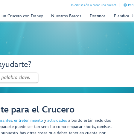
Iniciar sesión o crear una cuenta
Perú
n un Crucero con Disney
Nuestros Barcos
Destinos
Planifica 
a
yudarte?
e para el Crucero
urantes
,
entretenimiento
y
actividades
a bordo están incluidos
pararte puede ser tan sencillo como empacar shorts, camisas,
or supuesto, hay otras cosas que debes tener en cuenta, por