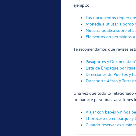
ejemplo:
Tus documentos requerido
Moneda a utilizar a bordo 
Nuestra política sobre el a
Elementos no permitidos a
Te recomendamos que revises esta
Pasaportes y Documentació
Lista de Empaque por Itine
Direcciones de Puertos y E
Transporte Aéreo y Terrest
Una vez que todo lo relacionado c
prepararte para unas vacaciones i
Viajar con bebés y niños 
El proceso de embarque y l
Cuándo reservar excursion