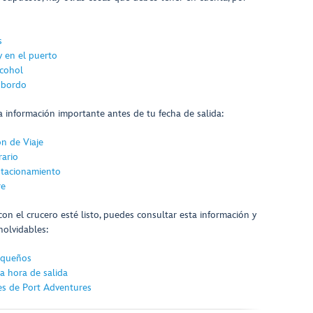
s
y en el puerto
lcohol
 bordo
 información importante antes de tu fecha de salida:
n de Viaje
rario
stacionamiento
re
on el crucero esté listo, puedes consultar esta información y
nolvidables:
pequeños
a hora de salida
es de Port Adventures