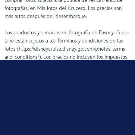
comprar fotos, sujetas a la política de vencimiento de
fotografías, en Mis fotos del Crucero. Los precios son
más altos después del desembarque.
Los productos y servicios de fotografía de Disney Cruise
Line están sujetos a los Términos y condiciones de las
fotos (https://disneycruise.disney.go.com/photos-terms-
and-conditions/). Los precios no incluyen los impuestos
sobre las ventas, el IVA y las tarifas de importación, ni
los cargos administrativos y de envío, cuando
corresponda. Sujeto a restricciones y cambio sin aviso.
COMPARTIR