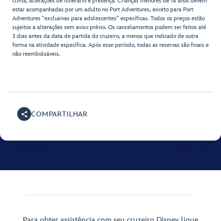
clima, alterações de itinerário e presença. Crianças menores de 18 anos devem
estar acompanhadas por um adulto no Port Adventures, exceto para Port
Adventures "exclusivas para adolescentes” específicas. Todos os preços estão
sujeitos a alterações sem aviso prévio. Os cancelamentos podem ser feitos até
3 dias antes da data de partida do cruzeiro, a menos que indicado de outra
forma na atividade específica. Após esse período, todas as reservas são finais e
não reembolsáveis.
COMPARTILHAR
Para obter assistência com seu cruzeiro Disney, ligue