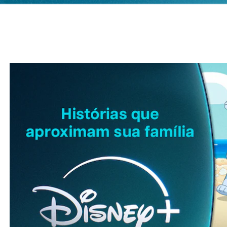
Por q
Diversão
Fam