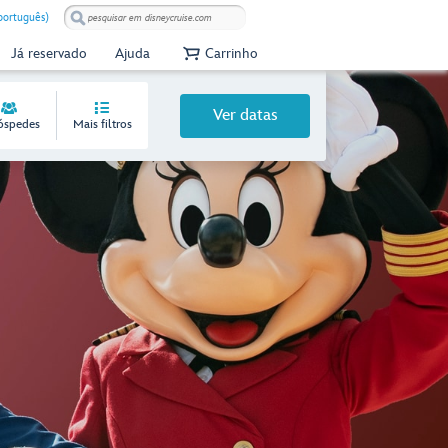
(português)
Já reservado
Ajuda
Carrinho
Ver datas
óspedes
Mais filtros