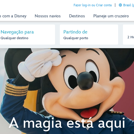
Fazer log-in ou Criar conta
Brasil 
o com a Disney
Nossos navios
Destinos
Planeje um cruzeiro
Navegação para
Partindo de
2 H
Qualquer destino
Qualquer porto
A magia está aqui