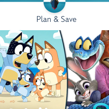
Plan & Save
ue fazer um cruzeiro com a D
 e relaxamento para todos da família em um Cruzeir



ílias
Adultos
Crianças
Jov