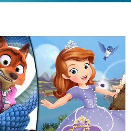
isney?
o Disney.

ens