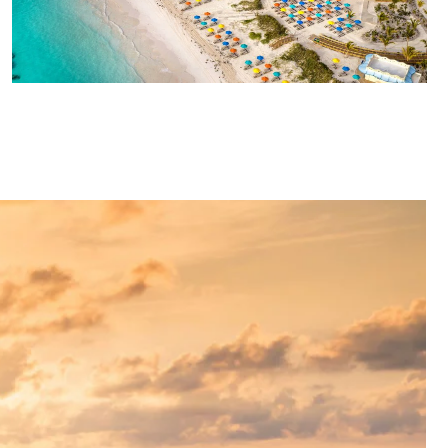
Desfrute das maravilhas das
Bahamas na Disney Lookout
Cay at Lighthouse Point