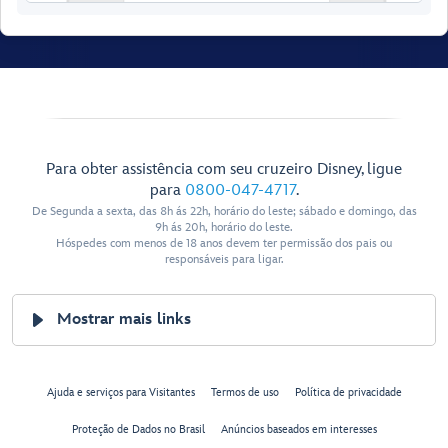
Walt Disney
Para obter assistência com seu cruzeiro Disney, ligue
Theatre
para
0800-047-4717
.
De Segunda a sexta, das 8h ás 22h, horário do leste; sábado e domingo, das
9h ás 20h, horário do leste.
Hóspedes com menos de 18 anos devem ter permissão dos pais ou
responsáveis para ligar.
Mostrar mais links
Restroom
Restroom
Preludes
Preludes
Ajuda e serviços para Visitantes
Termos de uso
Política de privacidade
Forward Elevator
Lobby
Proteção de Dados no Brasil
Anúncios baseados em interesses