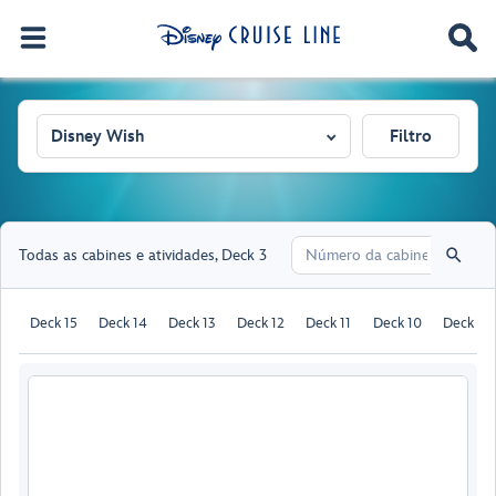
Disney Wish
Filtro
Todas as cabines e atividades
,
Deck 3
Deck 15
Deck 14
Deck 13
Deck 12
Deck 11
Deck 10
Deck 9