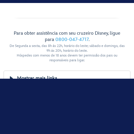
Para obter assistência com seu cruzeiro Disney, ligue
para
0800-047-4717
.
De Segunda a sexta, das 8h ás 22h, horário do leste; sábado e domingo, das
9h ás 20h, horário do leste.
Hóspedes com menos de 18 anos devem ter permissão dos pais ou
responsáveis para ligar.
Mostrar mais links
Ajuda e serviços para Visitantes
Termos de uso
Política de privacidade
Proteção de Dados no Brasil
Anúncios baseados em interesses
© Disney, Todos os direitos reservados