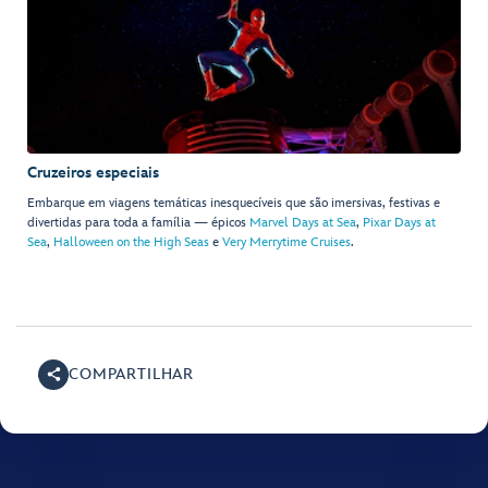
Cruzeiros especiais
Embarque em viagens temáticas inesquecíveis que são imersivas, festivas e
divertidas para toda a família — épicos
Marvel Days at Sea
,
Pixar Days at
Sea
,
Halloween on the High Seas
e
Very Merrytime Cruises
.
COMPARTILHAR