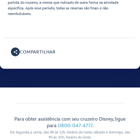
partida do cruzeiro, a menos que indicado de outra forma na atividade
específica. Após esse período, todas as reservas são finais e não
reembolsáveis.
COMPARTILHAR
Para obter assistência com seu cruzeiro Disney, ligue
para
0800-047-4717
.
De Segunda a sexta, das 8h ás 22h, horário do leste; sábado e domingo, das
9h ás 20h, horário do leste.