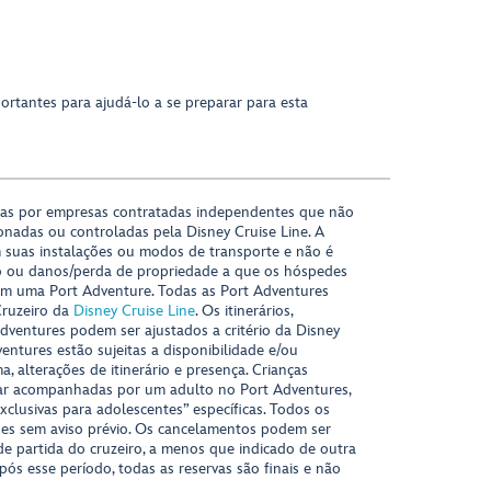
ortantes para ajudá-lo a se preparar para esta
das por empresas contratadas independentes que não
onadas ou controladas pela Disney Cruise Line. A
 suas instalações ou modos de transporte e não é
o ou danos/perda de propriedade a que os hóspedes
m uma Port Adventure. Todas as Port Adventures
Cruzeiro da
Disney Cruise Line
. Os itinerários,
ventures podem ser ajustados a critério da Disney
ventures estão sujeitas a disponibilidade e/ou
 alterações de itinerário e presença. Crianças
ar acompanhadas por um adulto no Port Adventures,
xclusivas para adolescentes” específicas. Todos os
ções sem aviso prévio. Os cancelamentos podem ser
 de partida do cruzeiro, a menos que indicado de outra
Após esse período, todas as reservas são finais e não