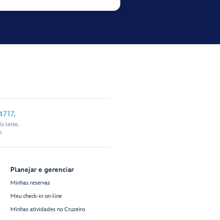
4717
.
o leste.
.
Planejar e gerenciar
Minhas reservas
Meu check-in on-line
Minhas atividades no Cruzeiro