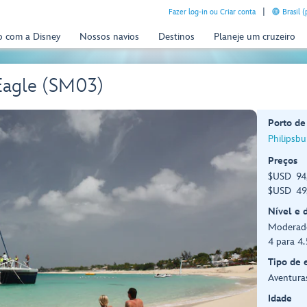
Fazer log-in ou Criar conta
Brasil 
o com a Disney
Nossos navios
Destinos
Planeje um cruzeiro
Eagle (SM03)
Porto de
Philipsbu
Preços
$USD 94,
$USD 49,
Nível e 
Moderad
4 para 4
Tipo de 
Aventuras
Idade