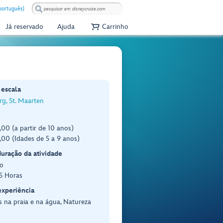
(português)
Já reservado
Ajuda
Carrinho
 escala
rg, St. Maarten
00 (a partir de 10 anos)
00 (Idades de 5 a 9 anos)
duração da atividade
o
.5 Horas
experiência
 na praia e na água, Natureza