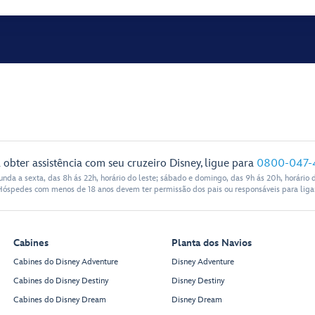
 obter assistência com seu cruzeiro Disney, ligue para
0800-047-
nda a sexta, das 8h ás 22h, horário do leste; sábado e domingo, das 9h ás 20h, horário d
Hóspedes com menos de 18 anos devem ter permissão dos pais ou responsáveis para ligar
Cabines
Planta dos Navios
Cabines do Disney Adventure
Disney Adventure
Cabines do Disney Destiny
Disney Destiny
Cabines do Disney Dream
Disney Dream