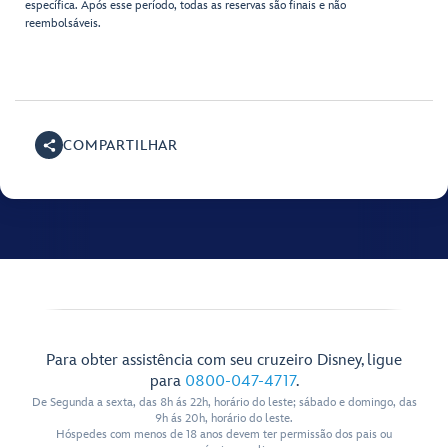
específica. Após esse período, todas as reservas são finais e não
reembolsáveis.
COMPARTILHAR
Para obter assistência com seu cruzeiro Disney, ligue
para
0800-047-4717
.
De Segunda a sexta, das 8h ás 22h, horário do leste; sábado e domingo, das
9h ás 20h, horário do leste.
Hóspedes com menos de 18 anos devem ter permissão dos pais ou