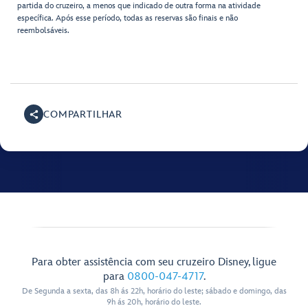
partida do cruzeiro, a menos que indicado de outra forma na atividade
específica. Após esse período, todas as reservas são finais e não
reembolsáveis.
COMPARTILHAR
Para obter assistência com seu cruzeiro Disney, ligue
para
0800-047-4717
.
De Segunda a sexta, das 8h ás 22h, horário do leste; sábado e domingo, das
9h ás 20h, horário do leste.