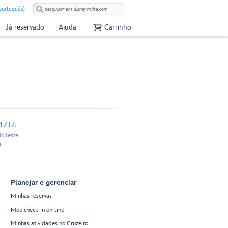
(português)
Já reservado
Ajuda
Carrinho
4717
.
o leste.
.
Planejar e gerenciar
Minhas reservas
Meu check-in on-line
Minhas atividades no Cruzeiro