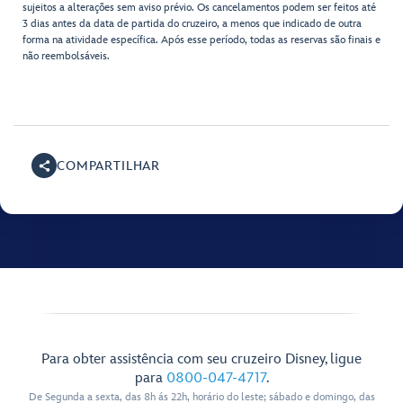
sujeitos a alterações sem aviso prévio. Os cancelamentos podem ser feitos até
3 dias antes da data de partida do cruzeiro, a menos que indicado de outra
forma na atividade específica. Após esse período, todas as reservas são finais e
não reembolsáveis.
COMPARTILHAR
Para obter assistência com seu cruzeiro Disney, ligue
para
0800-047-4717
.
De Segunda a sexta, das 8h ás 22h, horário do leste; sábado e domingo, das