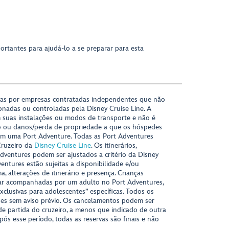
ortantes para ajudá-lo a se preparar para esta
das por empresas contratadas independentes que não
onadas ou controladas pela Disney Cruise Line. A
 suas instalações ou modos de transporte e não é
o ou danos/perda de propriedade a que os hóspedes
m uma Port Adventure. Todas as Port Adventures
Cruzeiro da
Disney Cruise Line
. Os itinerários,
ventures podem ser ajustados a critério da Disney
ventures estão sujeitas a disponibilidade e/ou
 alterações de itinerário e presença. Crianças
ar acompanhadas por um adulto no Port Adventures,
xclusivas para adolescentes” específicas. Todos os
ções sem aviso prévio. Os cancelamentos podem ser
 de partida do cruzeiro, a menos que indicado de outra
Após esse período, todas as reservas são finais e não