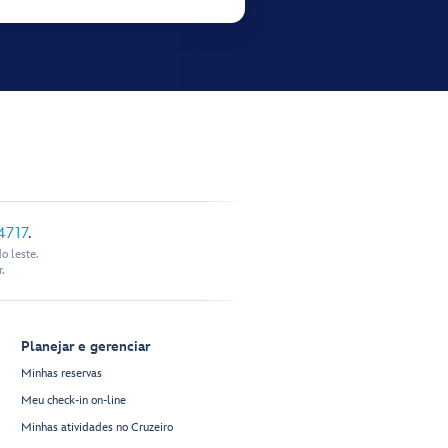
4717
.
o leste.
.
Planejar e gerenciar
Minhas reservas
Meu check-in on-line
Minhas atividades no Cruzeiro