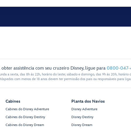
 obter assistência com seu cruzeiro Disney, ligue para
0800-047-
nda a sexta, das 8h ás 22h, horário do leste; sábado e domingo, das 9h ás 20h, horário d
Hóspedes com menos de 18 anos devem ter permissão dos pais ou responsáveis para ligar
Cabines
Planta dos Navios
Cabines do Disney Adventure
Disney Adventure
Cabines do Disney Destiny
Disney Destiny
Cabines do Disney Dream
Disney Dream