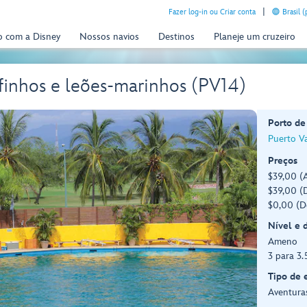
Fazer log-in ou Criar conta
Brasil 
o com a Disney
Nossos navios
Destinos
Planeje um cruzeiro
finhos e leões-marinhos (PV14)
Porto de
Puerto Va
Preços
$39,00 (A
$39,00 (D
$0,00 (D
Nível e 
Ameno
3 para 3.
Tipo de 
Aventuras