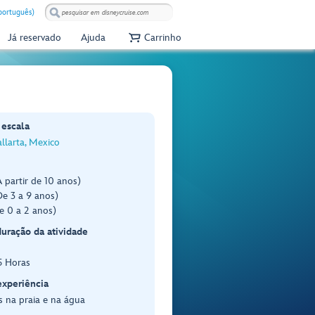
(português)
Já reservado
Ajuda
Carrinho
 escala
llarta, Mexico
 partir de 10 anos)
e 3 a 9 anos)
e 0 a 2 anos)
duração da atividade
5 Horas
experiência
 na praia e na água