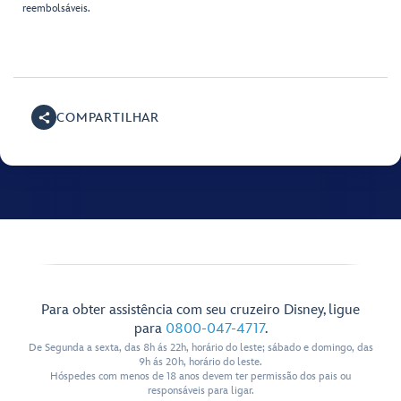
reembolsáveis.
COMPARTILHAR
Para obter assistência com seu cruzeiro Disney, ligue
para
0800-047-4717
.
De Segunda a sexta, das 8h ás 22h, horário do leste; sábado e domingo, das
9h ás 20h, horário do leste.
Hóspedes com menos de 18 anos devem ter permissão dos pais ou
responsáveis para ligar.