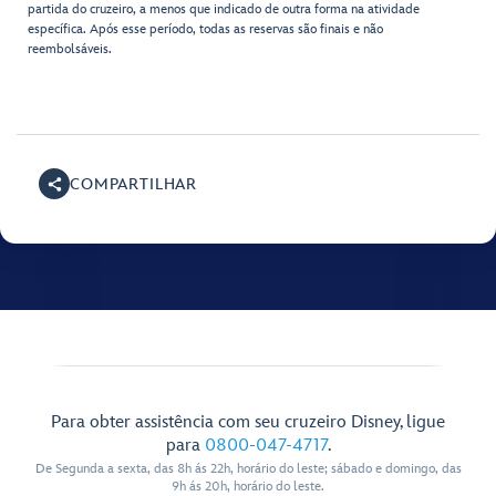
partida do cruzeiro, a menos que indicado de outra forma na atividade
específica. Após esse período, todas as reservas são finais e não
reembolsáveis.
COMPARTILHAR
Para obter assistência com seu cruzeiro Disney, ligue
para
0800-047-4717
.
De Segunda a sexta, das 8h ás 22h, horário do leste; sábado e domingo, das
9h ás 20h, horário do leste.