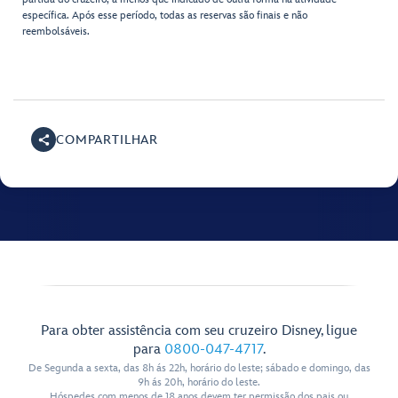
específica. Após esse período, todas as reservas são finais e não
reembolsáveis.
COMPARTILHAR
Para obter assistência com seu cruzeiro Disney, ligue
para
0800-047-4717
.
De Segunda a sexta, das 8h ás 22h, horário do leste; sábado e domingo, das
9h ás 20h, horário do leste.
Hóspedes com menos de 18 anos devem ter permissão dos pais ou