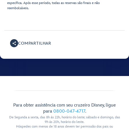
específica. Após esse período, todas as reservas são finais e não
reembolsáveis.
COMPARTILHAR
Para obter assistência com seu cruzeiro Disney, ligue
para
0800-047-4717
.
De Segunda a sexta, das 8h ás 22h, horário do leste; sábado e domingo, das
9h ás 20h, horário do leste.
Hóspedes com menos de 18 anos devem ter permissão dos pais ou