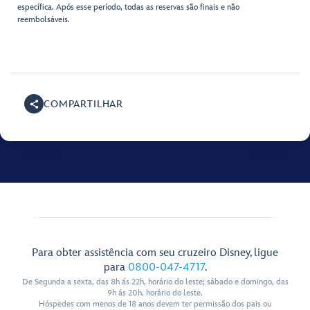
específica. Após esse período, todas as reservas são finais e não
reembolsáveis.
COMPARTILHAR
Para obter assistência com seu cruzeiro Disney, ligue
para
0800-047-4717
.
De Segunda a sexta, das 8h ás 22h, horário do leste; sábado e domingo, das
9h ás 20h, horário do leste.
Hóspedes com menos de 18 anos devem ter permissão dos pais ou