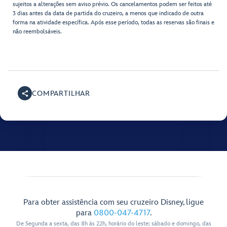
sujeitos a alterações sem aviso prévio. Os cancelamentos podem ser feitos até
3 dias antes da data de partida do cruzeiro, a menos que indicado de outra
forma na atividade específica. Após esse período, todas as reservas são finais e
não reembolsáveis.
COMPARTILHAR
Para obter assistência com seu cruzeiro Disney, ligue
para
0800-047-4717
.
De Segunda a sexta, das 8h ás 22h, horário do leste; sábado e domingo, das