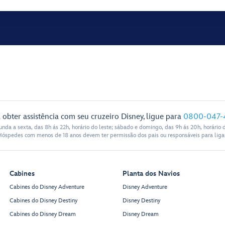
 obter assistência com seu cruzeiro Disney, ligue para
0800-047-
nda a sexta, das 8h ás 22h, horário do leste; sábado e domingo, das 9h ás 20h, horário d
Hóspedes com menos de 18 anos devem ter permissão dos pais ou responsáveis para ligar
Cabines
Planta dos Navios
Cabines do Disney Adventure
Disney Adventure
Cabines do Disney Destiny
Disney Destiny
Cabines do Disney Dream
Disney Dream