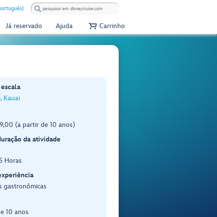
(português)
Já reservado
Ajuda
Carrinho
 escala
i, Kauai
,00 (a partir de 10 anos)
duração da atividade
.5 Horas
experiência
s gastronômicas
de 10 anos