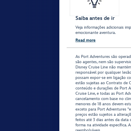
Saiba antes de ir
Veja informações adicionais im
emocionante aventura.
Read more
As Port Adventures são opera
são agentes, nem são supervisi
Disney Cruise Line não mantém
responsável por qualquer lesã
possam expor-se em ligação co
estão sujeitas ao Contrato de 
conteúdo e durações de Port Ad
Cruise Line, e todas as Port Ad
cancelamento com base no clima,
menores de 18 anos devem est
exceto para Port Adventures "e
preços estão sujeitos a altera
feitos até 3 dias antes da data
forma na atividade específica. 
reembolsáveis.