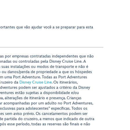
portantes que vão ajudar você a se preparar para esta
das por empresas contratadas independentes que não
onadas ou controladas pela Disney Cruise Line. A
 suas instalações ou modos de transporte e não é
o ou danos/perda de propriedade a que os hóspedes
m uma Port Adventure. Todas as Port Adventures
Cruzeiro da
Disney Cruise Line
. Os itinerários,
ventures podem ser ajustados a critério da Disney
ventures estão sujeitas a disponibilidade e/ou
 alterações de itinerário e presença. Crianças
ar acompanhadas por um adulto no Port Adventures,
xclusivas para adolescentes” específicas. Todos os
ções sem aviso prévio. Os cancelamentos podem ser
 de partida do cruzeiro, a menos que indicado de outra
Após esse período, todas as reservas são finais e não