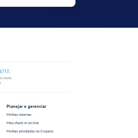
4717
.
o leste.
.
Planejar e gerenciar
Minhas reservas
Meu check-in on-line
Minhas atividades no Cruzeiro