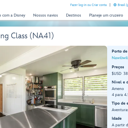
Fazer log-in ou Criar conta
Brasil 
o com a Disney
Nossos navios
Destinos
Planeje um cruzeiro
ing Class (NA41)
Porto de
Nawiliwil
Preços
$USD 389
Nível e 
Ameno
4 para 4
Tipo de 
Aventura
Idade
A partir 