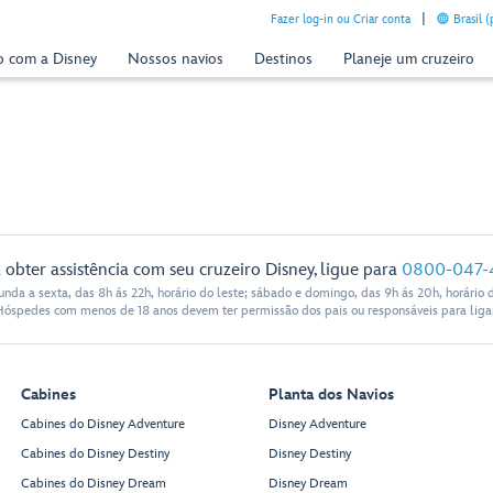
Fazer log-in ou Criar conta
Brasil 
o com a Disney
Nossos navios
Destinos
Planeje um cruzeiro
 obter assistência com seu cruzeiro Disney, ligue para
0800-047-
nda a sexta, das 8h ás 22h, horário do leste; sábado e domingo, das 9h ás 20h, horário d
Hóspedes com menos de 18 anos devem ter permissão dos pais ou responsáveis para ligar
Cabines
Planta dos Navios
Cabines do Disney Adventure
Disney Adventure
Cabines do Disney Destiny
Disney Destiny
Cabines do Disney Dream
Disney Dream