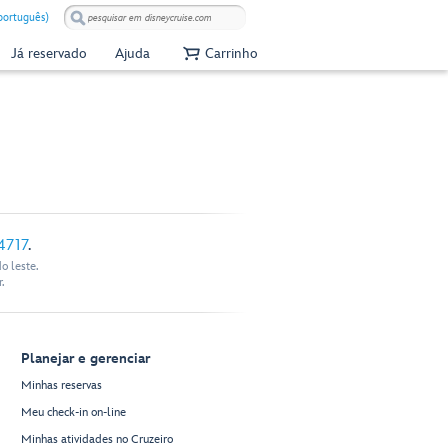
(português)
Já reservado
Ajuda
Carrinho
4717
.
o leste.
.
Planejar e gerenciar
Minhas reservas
Meu check-in on-line
Minhas atividades no Cruzeiro