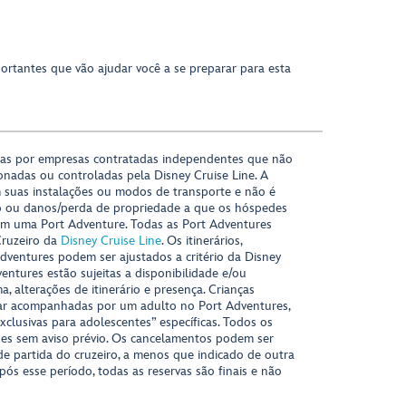
portantes que vão ajudar você a se preparar para esta
das por empresas contratadas independentes que não
onadas ou controladas pela Disney Cruise Line. A
 suas instalações ou modos de transporte e não é
o ou danos/perda de propriedade a que os hóspedes
m uma Port Adventure. Todas as Port Adventures
Cruzeiro da
Disney Cruise Line
. Os itinerários,
ventures podem ser ajustados a critério da Disney
ventures estão sujeitas a disponibilidade e/ou
 alterações de itinerário e presença. Crianças
ar acompanhadas por um adulto no Port Adventures,
xclusivas para adolescentes” específicas. Todos os
ções sem aviso prévio. Os cancelamentos podem ser
 de partida do cruzeiro, a menos que indicado de outra
Após esse período, todas as reservas são finais e não