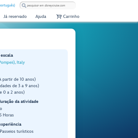
(português)
Já reservado
Ajuda
Carrinho
 escala
ompeii), Italy
 partir de 10 anos)
dades de 3 a 9 anos)
e 0 a 2 anos)
duração da atividade
o
.5 Horas
experiência
Passeios turísticos