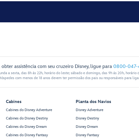
 obter assistência com seu cruzeiro Disney, ligue para
0800-047-
nda a sexta, das 8h ás 22h, horário do leste; sábado e domingo, das 9h ás 20h, horário d
Hóspedes com menos de 18 anos devem ter permissão dos pais ou responsáveis para ligar
Cabines
Planta dos Navios
Cabines do Disney Adventure
Disney Adventure
Cabines do Disney Destiny
Disney Destiny
Cabines do Disney Dream
Disney Dream
Cabines do Disney Fantasy
Disney Fantasy