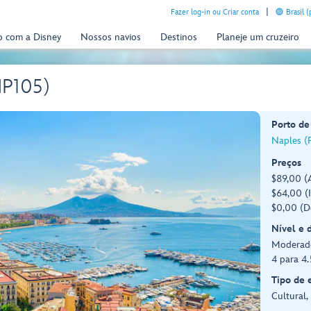
Fazer log-in ou Criar conta
Brasil 
o com a Disney
Nossos navios
Destinos
Planeje um cruzeiro
NP105)
Porto de
Naples (P
Preços
$89,00 (A
$64,00 (I
$0,00 (D
Nível e 
Moderad
4 para 4
Tipo de 
Cultural, 