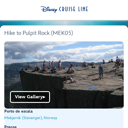
Hike to Pulpit Rock (MEK05)
View Gallery
▶
Porto de escala
Mekjarvik (Stavanger), Norway
Preços