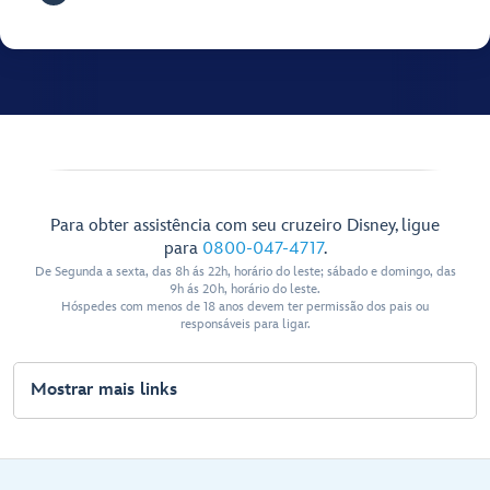
Para obter assistência com seu cruzeiro Disney, ligue
para
0800-047-4717
.
De Segunda a sexta, das 8h ás 22h, horário do leste; sábado e domingo, das
9h ás 20h, horário do leste.
Hóspedes com menos de 18 anos devem ter permissão dos pais ou
responsáveis para ligar.
Mostrar mais links