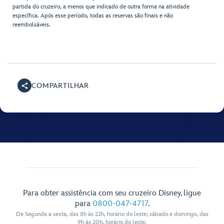
partida do cruzeiro, a menos que indicado de outra forma na atividade
específica. Após esse período, todas as reservas são finais e não
reembolsáveis.
COMPARTILHAR
Para obter assistência com seu cruzeiro Disney, ligue
para
0800-047-4717
.
De Segunda a sexta, das 8h ás 22h, horário do leste; sábado e domingo, das
9h ás 20h, horário do leste.