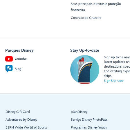
Seus principais direitos e proteção
financeira
Contrato de Cruzeiro
Parques Disney
Stay Up-to-date
Sign up to be amon
YouTube
latest updates on 
destinations, spec
Blog
and exciting expe
ships!
Sign Up Now
Disney Gift Card
planDisney
Adventures by Disney
Serviço Disney PhotoPass
ESPN Wide World of Sports
Programas Disney Youth