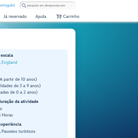
(português)
Já reservado
Ajuda
Carrinho
 escala
, England
A partir de 10 anos)
Idades de 3 a 9 anos)
dades de 0 a 2 anos)
duração da atividade
o
5 Horas
experiência
 Passeios turísticos