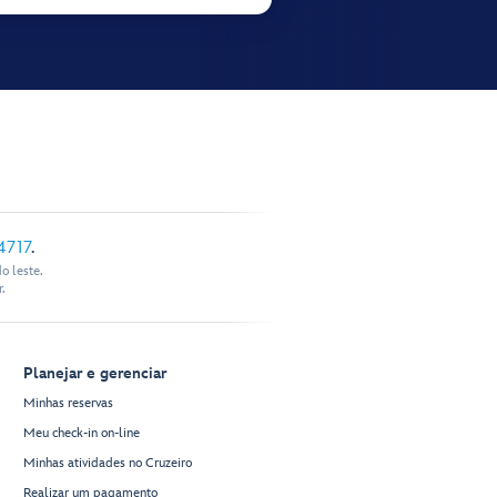
4717
.
o leste.
.
Planejar e gerenciar
Minhas reservas
Meu check-in on-line
Minhas atividades no Cruzeiro
Realizar um pagamento