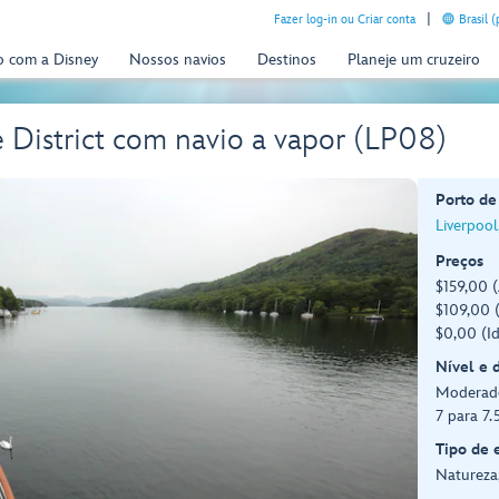
Fazer log-in ou Criar conta
Brasil 
o com a Disney
Nossos navios
Destinos
Planeje um cruzeiro
 District com navio a vapor (LP08)
Porto de
Liverpool
Preços
$159,00 (
$109,00 (
$0,00 (I
Nível e 
Moderad
7 para 7.
Tipo de 
Natureza,