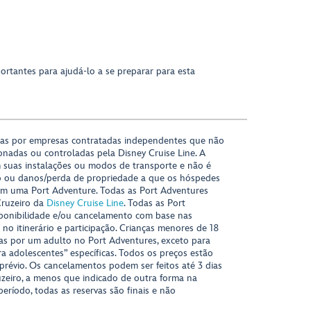
ortantes para ajudá-lo a se preparar para esta
das por empresas contratadas independentes que não
onadas ou controladas pela Disney Cruise Line. A
 suas instalações ou modos de transporte e não é
o ou danos/perda de propriedade a que os hóspedes
m uma Port Adventure. Todas as Port Adventures
Cruzeiro da
Disney Cruise Line
. Todas as Port
sponibilidade e/ou cancelamento com base nas
s no itinerário e participação. Crianças menores de 18
s por um adulto no Port Adventures, exceto para
ra adolescentes” específicas. Todos os preços estão
 prévio. Os cancelamentos podem ser feitos até 3 dias
uzeiro, a menos que indicado de outra forma na
período, todas as reservas são finais e não