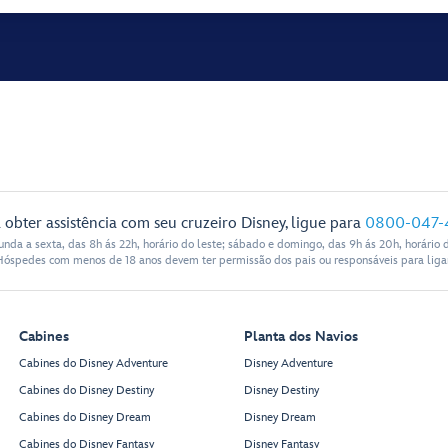
 obter assistência com seu cruzeiro Disney, ligue para
0800-047-
nda a sexta, das 8h ás 22h, horário do leste; sábado e domingo, das 9h ás 20h, horário d
Hóspedes com menos de 18 anos devem ter permissão dos pais ou responsáveis para ligar
Cabines
Planta dos Navios
Cabines do Disney Adventure
Disney Adventure
Cabines do Disney Destiny
Disney Destiny
Cabines do Disney Dream
Disney Dream
Cabines do Disney Fantasy
Disney Fantasy