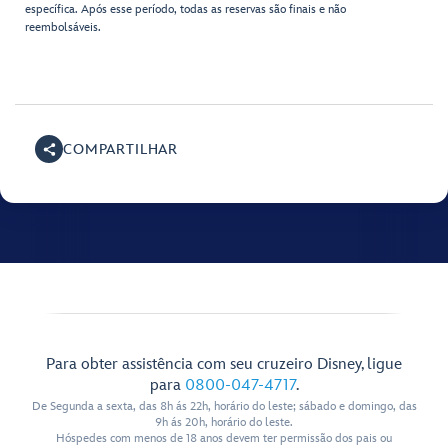
específica. Após esse período, todas as reservas são finais e não
reembolsáveis.
COMPARTILHAR
Para obter assistência com seu cruzeiro Disney, ligue
para
0800-047-4717
.
De Segunda a sexta, das 8h ás 22h, horário do leste; sábado e domingo, das
9h ás 20h, horário do leste.
Hóspedes com menos de 18 anos devem ter permissão dos pais ou