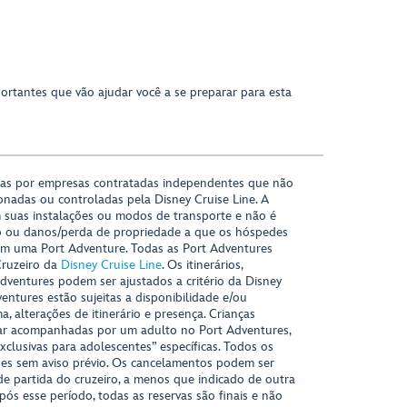
portantes que vão ajudar você a se preparar para esta
das por empresas contratadas independentes que não
onadas ou controladas pela Disney Cruise Line. A
 suas instalações ou modos de transporte e não é
o ou danos/perda de propriedade a que os hóspedes
m uma Port Adventure. Todas as Port Adventures
Cruzeiro da
Disney Cruise Line
. Os itinerários,
ventures podem ser ajustados a critério da Disney
ventures estão sujeitas a disponibilidade e/ou
 alterações de itinerário e presença. Crianças
ar acompanhadas por um adulto no Port Adventures,
xclusivas para adolescentes” específicas. Todos os
ções sem aviso prévio. Os cancelamentos podem ser
 de partida do cruzeiro, a menos que indicado de outra
Após esse período, todas as reservas são finais e não