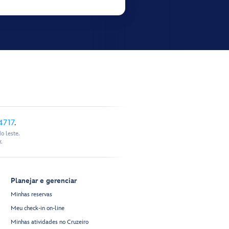
4717
.
o leste.
.
Planejar e gerenciar
Minhas reservas
Meu check-in on-line
Minhas atividades no Cruzeiro