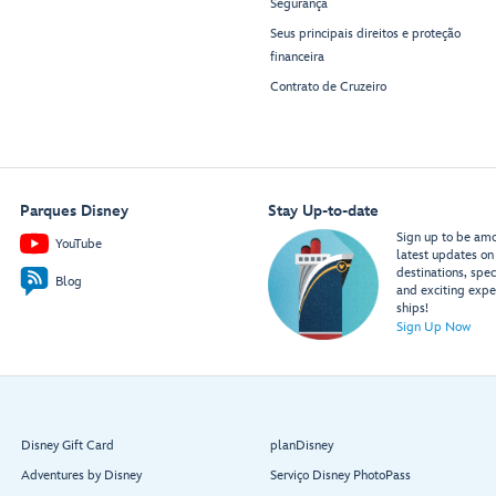
Segurança
Seus principais direitos e proteção
financeira
Contrato de Cruzeiro
Parques Disney
Stay Up-to-date
Sign up to be amon
YouTube
latest updates on 
destinations, spec
Blog
and exciting expe
ships!
Sign Up Now
Disney Gift Card
planDisney
Adventures by Disney
Serviço Disney PhotoPass