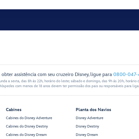
 obter assistência com seu cruzeiro Disney, ligue para
0800-047-
nda a sexta, das 8h ás 22h, horário do leste; sábado e domingo, das 9h ás 20h, horário d
Hóspedes com menos de 18 anos devem ter permissão dos pais ou responsáveis para ligar
Cabines
Planta dos Navios
Cabines do Disney Adventure
Disney Adventure
Cabines do Disney Destiny
Disney Destiny
Cabines do Disney Dream
Disney Dream