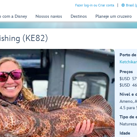
Fazer log-in ou Criar conta
Brasil 
o com a Disney
Nossos navios
Destinos
Planeje um cruzeiro
ishing (KE82)
Porto de
Ketchikan
Preços
$USD 579
$USD 469
Nível e 
Ameno, A
4.5 para 
Tipo de 
Natureza,
Idade