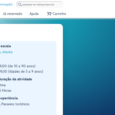
(português)
Já reservado
Ajuda
Carrinho
 escala
, Alaska
,00 (de 10 a 90 anos)
,00 (Idades de 5 a 9 anos)
duração da atividade
tiva
5 Horas
experiência
 Passeios turísticos