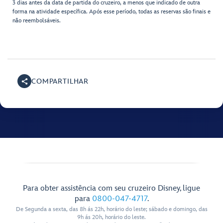
3 dias antes da data de partida do cruzeiro, a menos que indicado de outra
forma na atividade específica. Após esse período, todas as reservas são finais e
não reembolsáveis.
COMPARTILHAR
Para obter assistência com seu cruzeiro Disney, ligue
para
0800-047-4717
.
De Segunda a sexta, das 8h ás 22h, horário do leste; sábado e domingo, das
9h ás 20h, horário do leste.