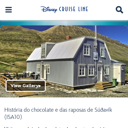
View Gallery
▶
História do chocolate e das raposas de Súðavík
(ISA10)