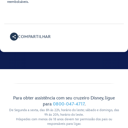
reembolsáveis.
COMPARTILHAR
Para obter assistência com seu cruzeiro Disney, ligue
para
0800-047-4717
.
De Segunda a sexta, das 8h ás 22h, horário do leste; sábado e domingo, das
9h ás 20h, horário do leste.
Hóspedes com menos de 18 anos devem ter permissão dos pais ou
responsáveis para ligar.