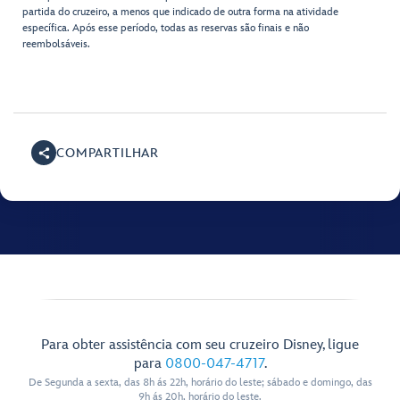
partida do cruzeiro, a menos que indicado de outra forma na atividade
específica. Após esse período, todas as reservas são finais e não
reembolsáveis.
COMPARTILHAR
Para obter assistência com seu cruzeiro Disney, ligue
para
0800-047-4717
.
De Segunda a sexta, das 8h ás 22h, horário do leste; sábado e domingo, das
9h ás 20h, horário do leste.