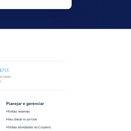
4717
.
o leste.
.
Planejar e gerenciar
Minhas reservas
Meu check-in on-line
Minhas atividades no Cruzeiro