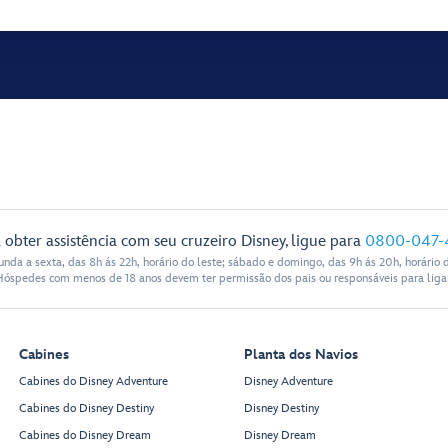
 obter assistência com seu cruzeiro Disney, ligue para
0800-047-
nda a sexta, das 8h ás 22h, horário do leste; sábado e domingo, das 9h ás 20h, horário d
Hóspedes com menos de 18 anos devem ter permissão dos pais ou responsáveis para ligar
Cabines
Planta dos Navios
Cabines do Disney Adventure
Disney Adventure
Cabines do Disney Destiny
Disney Destiny
Cabines do Disney Dream
Disney Dream