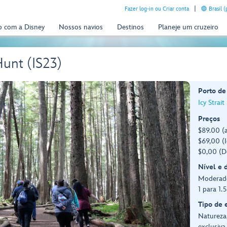
Fazer log-in ou Criar conta
Brasil 
o com a Disney
Nossos navios
Destinos
Planeje um cruzeiro
unt (IS23)
Porto de
Icy Strait
Preços
$89.00 (a
$69,00 (I
$0,00 (D
Nível e 
Moderad
1 para 1.
Tipo de 
Natureza,
exclusiva