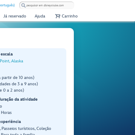
(português)
Já reservado
Ajuda
Carrinho
 escala
 Point, Alaska
 partir de 10 anos)
dades de 3 a 9 anos)
e 0 a 2 anos)
duração da atividade
o
5 Horas
experiência
 Passeios turísticos, Coleção
, Para toda a família