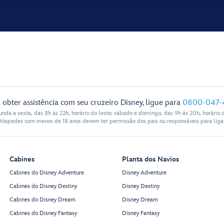
 obter assistência com seu cruzeiro Disney, ligue para
0800-047-
nda a sexta, das 8h ás 22h, horário do leste; sábado e domingo, das 9h ás 20h, horário d
Hóspedes com menos de 18 anos devem ter permissão dos pais ou responsáveis para ligar
Cabines
Planta dos Navios
Cabines do Disney Adventure
Disney Adventure
Cabines do Disney Destiny
Disney Destiny
Cabines do Disney Dream
Disney Dream
Cabines do Disney Fantasy
Disney Fantasy