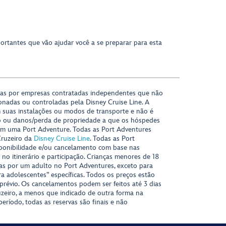
portantes que vão ajudar você a se preparar para esta
das por empresas contratadas independentes que não
onadas ou controladas pela Disney Cruise Line. A
 suas instalações ou modos de transporte e não é
o ou danos/perda de propriedade a que os hóspedes
m uma Port Adventure. Todas as Port Adventures
Cruzeiro da
Disney Cruise Line
. Todas as Port
sponibilidade e/ou cancelamento com base nas
s no itinerário e participação. Crianças menores de 18
s por um adulto no Port Adventures, exceto para
ra adolescentes” específicas. Todos os preços estão
 prévio. Os cancelamentos podem ser feitos até 3 dias
uzeiro, a menos que indicado de outra forma na
período, todas as reservas são finais e não