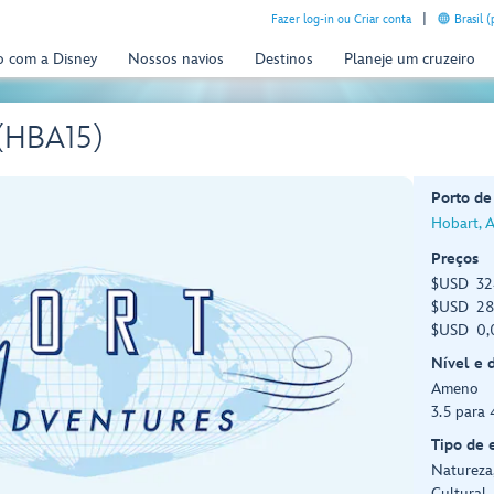
Fazer log-in ou Criar conta
Brasil 
o com a Disney
Nossos navios
Destinos
Planeje um cruzeiro
 (HBA15)
Porto de
Hobart, A
Preços
$USD 324
$USD 284
$USD 0,0
Nível e 
Ameno
3.5 para 
Tipo de 
Natureza,
Cultural, 