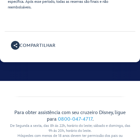
específica. Após esse período, todas as reservas são finais e não
reembolsáveis.
COMPARTILHAR
Para obter assistência com seu cruzeiro Disney, ligue
para
0800-047-4717
.
De Segunda a sexta, das 8h ás 22h, horário do leste; sábado e domingo, das
9h ás 20h, horário do leste.
Hóspedes com menos de 18 anos devem ter permissão dos pais ou