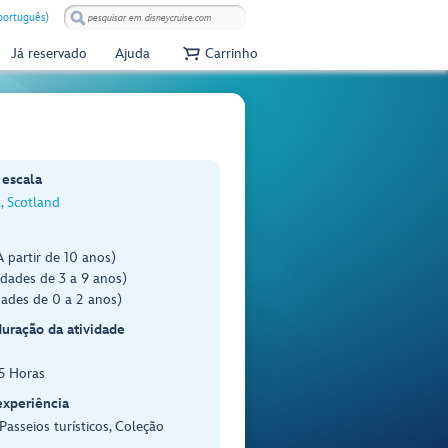
(português)
Já reservado
Ajuda
Carrinho
 escala
, Scotland
 partir de 10 anos)
dades de 3 a 9 anos)
dades de 0 a 2 anos)
duração da atividade
.5 Horas
experiência
 Passeios turísticos, Coleção