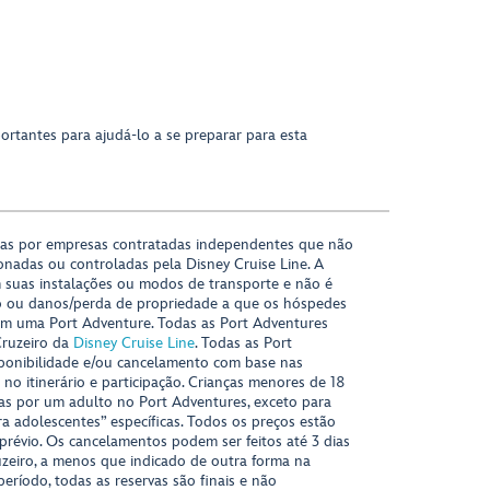
ortantes para ajudá-lo a se preparar para esta
das por empresas contratadas independentes que não
onadas ou controladas pela Disney Cruise Line. A
 suas instalações ou modos de transporte e não é
o ou danos/perda de propriedade a que os hóspedes
m uma Port Adventure. Todas as Port Adventures
Cruzeiro da
Disney Cruise Line
. Todas as Port
sponibilidade e/ou cancelamento com base nas
s no itinerário e participação. Crianças menores de 18
s por um adulto no Port Adventures, exceto para
ra adolescentes” específicas. Todos os preços estão
 prévio. Os cancelamentos podem ser feitos até 3 dias
uzeiro, a menos que indicado de outra forma na
período, todas as reservas são finais e não