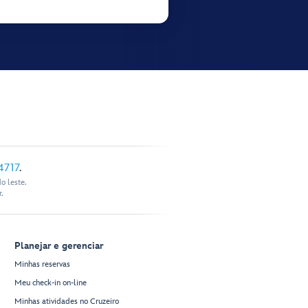
4717
.
o leste.
.
Planejar e gerenciar
Minhas reservas
Meu check-in on-line
Minhas atividades no Cruzeiro