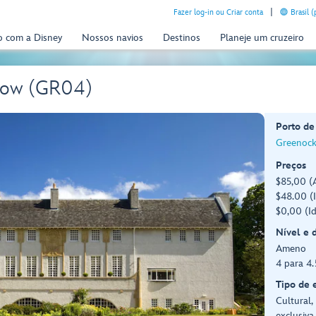
Fazer log-in ou Criar conta
Brasil 
o com a Disney
Nossos navios
Destinos
Planeje um cruzeiro
sgow (GR04)
Porto de
Greenock
Preços
$85,00 (A
$48.00 (I
$0,00 (I
Nível e 
Ameno
4 para 4
Tipo de 
Cultural,
exclusiva