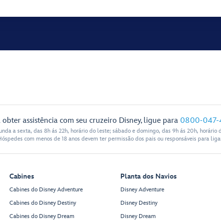
 obter assistência com seu cruzeiro Disney, ligue para
0800-047-
nda a sexta, das 8h ás 22h, horário do leste; sábado e domingo, das 9h ás 20h, horário d
Hóspedes com menos de 18 anos devem ter permissão dos pais ou responsáveis para ligar
Cabines
Planta dos Navios
Cabines do Disney Adventure
Disney Adventure
Cabines do Disney Destiny
Disney Destiny
Cabines do Disney Dream
Disney Dream