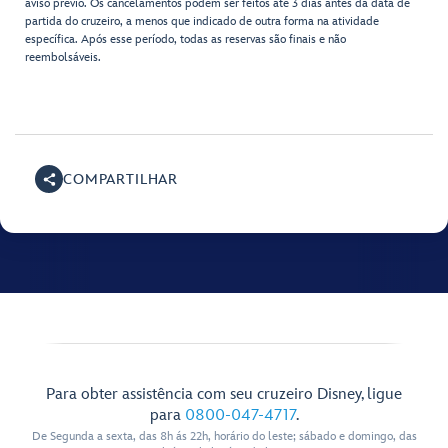
aviso prévio. Os cancelamentos podem ser feitos até 3 dias antes da data de
partida do cruzeiro, a menos que indicado de outra forma na atividade
específica. Após esse período, todas as reservas são finais e não
reembolsáveis.
COMPARTILHAR
Para obter assistência com seu cruzeiro Disney, ligue
para
0800-047-4717
.
De Segunda a sexta, das 8h ás 22h, horário do leste; sábado e domingo, das