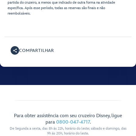
partida do cruzeiro, a menos que indicado de outra forma na atividade
específica. Após esse período, todas as reservas são finais e não
reembolsáveis.
COMPARTILHAR
Para obter assistência com seu cruzeiro Disney, ligue
para
0800-047-4717
.
De Segunda a sexta, das 8h ás 22h, horário do leste; sábado e domingo, das
9h ás 20h, horário do leste.