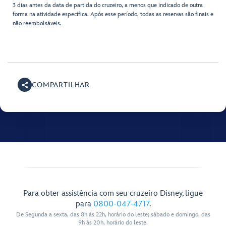
3 dias antes da data de partida do cruzeiro, a menos que indicado de outra
forma na atividade específica. Após esse período, todas as reservas são finais e
não reembolsáveis.
COMPARTILHAR
Para obter assistência com seu cruzeiro Disney, ligue
para
0800-047-4717
.
De Segunda a sexta, das 8h ás 22h, horário do leste; sábado e domingo, das
9h ás 20h, horário do leste.