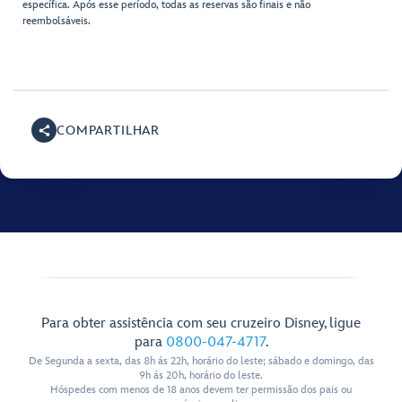
específica. Após esse período, todas as reservas são finais e não
reembolsáveis.
COMPARTILHAR
Para obter assistência com seu cruzeiro Disney, ligue
para
0800-047-4717
.
De Segunda a sexta, das 8h ás 22h, horário do leste; sábado e domingo, das
9h ás 20h, horário do leste.
Hóspedes com menos de 18 anos devem ter permissão dos pais ou