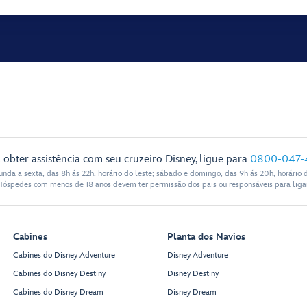
 obter assistência com seu cruzeiro Disney, ligue para
0800-047-
nda a sexta, das 8h ás 22h, horário do leste; sábado e domingo, das 9h ás 20h, horário d
Hóspedes com menos de 18 anos devem ter permissão dos pais ou responsáveis para ligar
Cabines
Planta dos Navios
Cabines do Disney Adventure
Disney Adventure
Cabines do Disney Destiny
Disney Destiny
Cabines do Disney Dream
Disney Dream