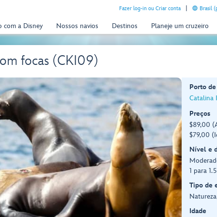
Fazer log-in ou Criar conta
Brasil 
o com a Disney
Nossos navios
Destinos
Planeje um cruzeiro
 com focas (CKI09)
Porto de
Catalina 
Preços
$89,00 (A
$79,00 (I
Nível e 
Moderad
1 para 1.
Tipo de 
Natureza,
Idade