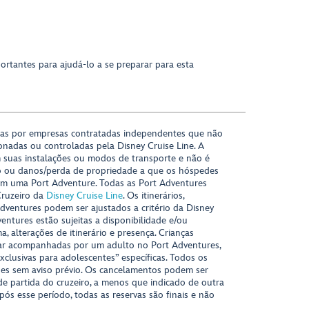
ortantes para ajudá-lo a se preparar para esta
das por empresas contratadas independentes que não
onadas ou controladas pela Disney Cruise Line. A
 suas instalações ou modos de transporte e não é
o ou danos/perda de propriedade a que os hóspedes
m uma Port Adventure. Todas as Port Adventures
Cruzeiro da
Disney Cruise Line
. Os itinerários,
ventures podem ser ajustados a critério da Disney
ventures estão sujeitas a disponibilidade e/ou
 alterações de itinerário e presença. Crianças
ar acompanhadas por um adulto no Port Adventures,
xclusivas para adolescentes” específicas. Todos os
ções sem aviso prévio. Os cancelamentos podem ser
 de partida do cruzeiro, a menos que indicado de outra
Após esse período, todas as reservas são finais e não