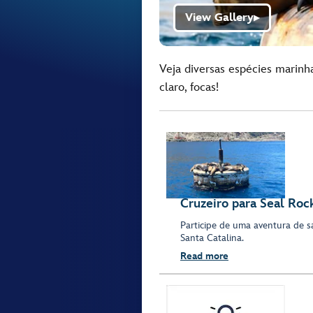
View Gallery
▶
Veja diversas espécies marinha
claro, focas!
Cruzeiro para Seal Roc
Participe de uma aventura de sa
Santa Catalina.
Read more