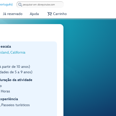
(português)
Já reservado
Ajuda
Carrinho
 escala
Island, California
 partir de 10 anos)
dades de 5 a 9 anos)
duração da atividade
o
5 Horas
experiência
 Passeios turísticos