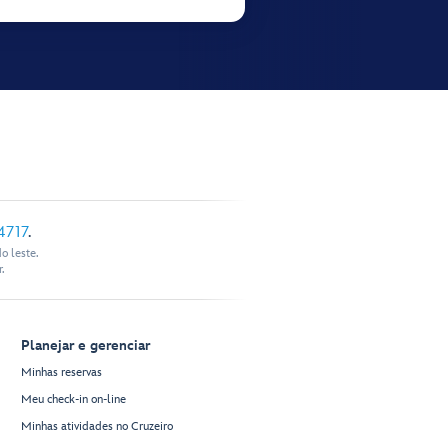
4717
.
o leste.
.
Planejar e gerenciar
Minhas reservas
Meu check-in on-line
Minhas atividades no Cruzeiro