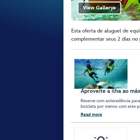
View Gallery
▶
Esta oferta de aluguel de equ
complementar seus 2 dias no p
Aproveite a ilha ao má
Reserve com antecedência para
bicicleta por menos com este 
Read more