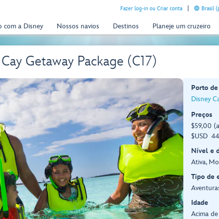
Fazer log-in ou Criar conta
Brasil 
o com a Disney
Nossos navios
Destinos
Planeje um cruzeiro
Cay Getaway Package (C17)
Porto de
Disney C
Preços
$59,00 (a
$USD 44,
Nível e 
Ativa, M
Tipo de 
Aventuras
Idade
Acima de