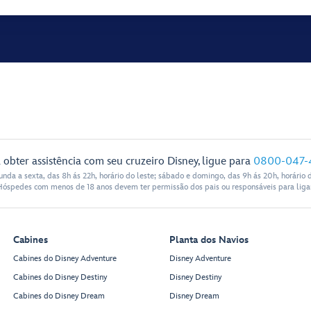
 obter assistência com seu cruzeiro Disney, ligue para
0800-047-
nda a sexta, das 8h ás 22h, horário do leste; sábado e domingo, das 9h ás 20h, horário d
Hóspedes com menos de 18 anos devem ter permissão dos pais ou responsáveis para ligar
Cabines
Planta dos Navios
Cabines do Disney Adventure
Disney Adventure
Cabines do Disney Destiny
Disney Destiny
Cabines do Disney Dream
Disney Dream