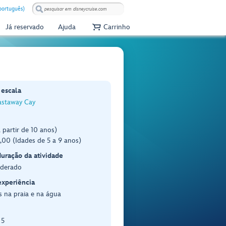
(português)
Já reservado
Ajuda
Carrinho
 escala
astaway Cay
 partir de 10 anos)
00 (Idades de 5 a 9 anos)
duração da atividade
oderado
experiência
 na praia e na água
 5