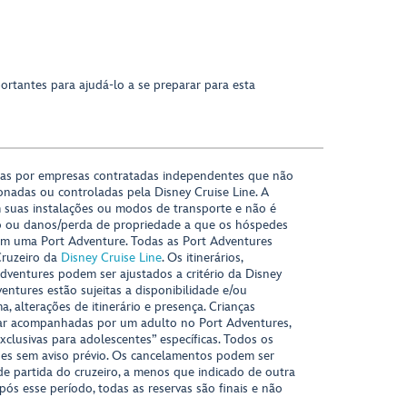
ortantes para ajudá-lo a se preparar para esta
das por empresas contratadas independentes que não
onadas ou controladas pela Disney Cruise Line. A
 suas instalações ou modos de transporte e não é
o ou danos/perda de propriedade a que os hóspedes
m uma Port Adventure. Todas as Port Adventures
Cruzeiro da
Disney Cruise Line
. Os itinerários,
ventures podem ser ajustados a critério da Disney
ventures estão sujeitas a disponibilidade e/ou
 alterações de itinerário e presença. Crianças
ar acompanhadas por um adulto no Port Adventures,
xclusivas para adolescentes” específicas. Todos os
ções sem aviso prévio. Os cancelamentos podem ser
 de partida do cruzeiro, a menos que indicado de outra
Após esse período, todas as reservas são finais e não