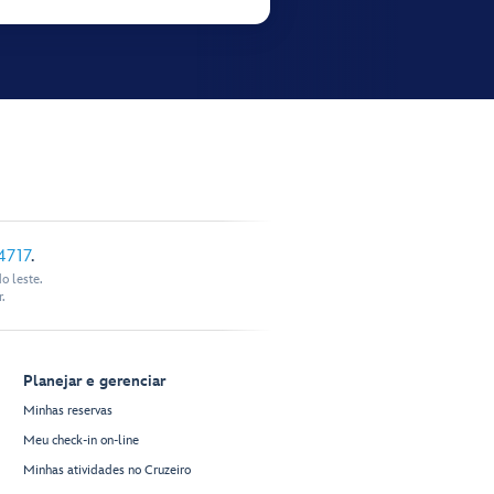
4717
.
o leste.
.
Planejar e gerenciar
Minhas reservas
Meu check-in on-line
Minhas atividades no Cruzeiro