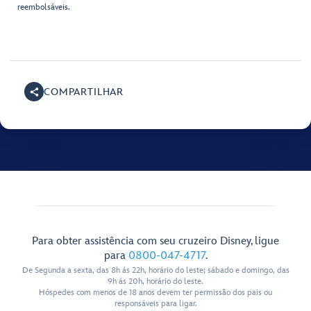
reembolsáveis.
COMPARTILHAR
Para obter assistência com seu cruzeiro Disney, ligue
para
0800-047-4717
.
De Segunda a sexta, das 8h ás 22h, horário do leste; sábado e domingo, das
9h ás 20h, horário do leste.
Hóspedes com menos de 18 anos devem ter permissão dos pais ou
responsáveis para ligar.