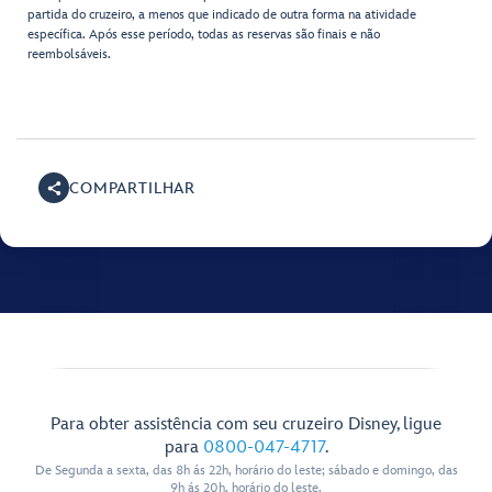
partida do cruzeiro, a menos que indicado de outra forma na atividade
específica. Após esse período, todas as reservas são finais e não
reembolsáveis.
COMPARTILHAR
Para obter assistência com seu cruzeiro Disney, ligue
para
0800-047-4717
.
De Segunda a sexta, das 8h ás 22h, horário do leste; sábado e domingo, das
9h ás 20h, horário do leste.