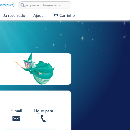
(português)
Já reservado
Ajuda
Carrinho
E‑mail
Ligue para