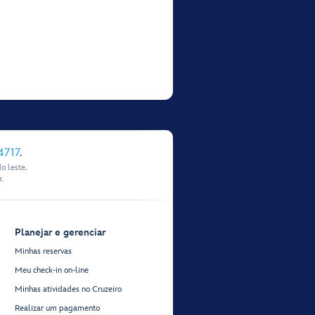
4717
.
o leste.
.
Planejar e gerenciar
Minhas reservas
Meu check-in on-line
Minhas atividades no Cruzeiro
Realizar um pagamento