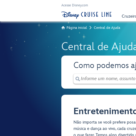
Acesse Disney.com
Cruzeir
Página inicial
Central de Ajuda
Central de Ajud
Como podemos aj
Entreteniment
Não importa se você prefere pos
música e dança ao vivo, cada cruze
o que fazer. Temos algo divertido