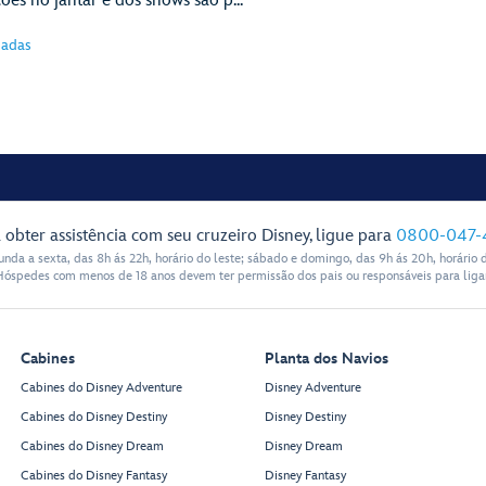
ões no jantar e dos shows são p...
nadas
 obter assistência com seu cruzeiro Disney, ligue para
0800-047-
nda a sexta, das 8h ás 22h, horário do leste; sábado e domingo, das 9h ás 20h, horário d
Hóspedes com menos de 18 anos devem ter permissão dos pais ou responsáveis para ligar
Cabines
Planta dos Navios
Cabines do Disney Adventure
Disney Adventure
Cabines do Disney Destiny
Disney Destiny
Cabines do Disney Dream
Disney Dream
Cabines do Disney Fantasy
Disney Fantasy