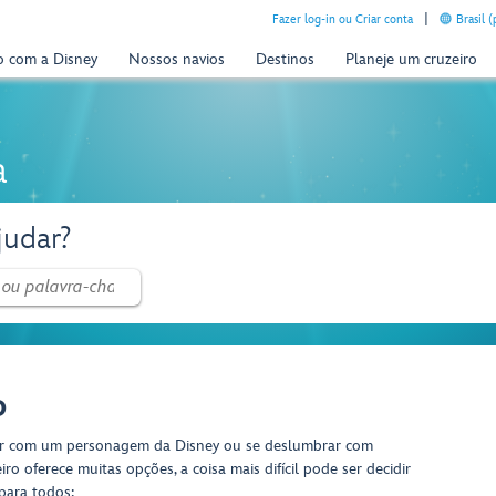
Fazer log-in ou Criar conta
Brasil 
o com a Disney
Nossos navios
Destinos
Planeje um cruzeiro
a
udar?
o
ar com um personagem da Disney ou se deslumbrar com
iro oferece muitas opções, a coisa mais difícil pode ser decidir
 para todos: