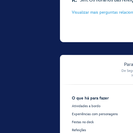
R:
Sim. Os horários das refeiç
Visualizar mais perguntas relacio
Para
De Segu
O que há para fazer
Atividades a bordo
Experiências com personagens
Festas no deck
Refeições