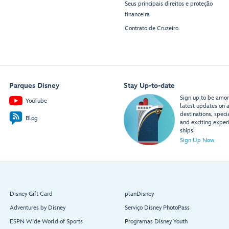
Seus principais direitos e proteção
financeira
Contrato de Cruzeiro
Parques Disney
Stay Up-to-date
Sign up to be among
YouTube
latest updates on a
destinations, speci
Blog
and exciting exper
ships!
Sign Up Now
Disney Gift Card
planDisney
Adventures by Disney
Serviço Disney PhotoPass
ESPN Wide World of Sports
Programas Disney Youth