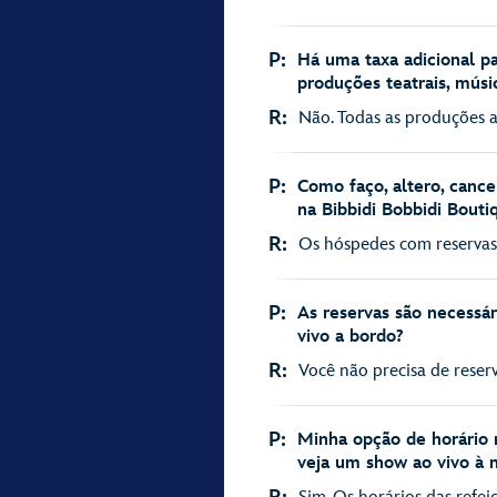
P:
Há uma taxa adicional pa
produções teatrais, músi
R:
Não. Todas as produções ao
P:
Como faço, altero, can
na Bibbidi Bobbidi Bouti
R:
Os hóspedes com reservas 
P:
As reservas são necessá
vivo a bordo?
R:
Você não precisa de reser
P:
Minha opção de horário 
veja um show ao vivo à n