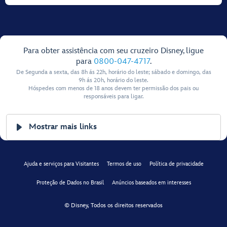
Para obter assistência com seu cruzeiro Disney, ligue
para
0800-047-4717
.
De Segunda a sexta, das 8h ás 22h, horário do leste; sábado e domingo, das
9h ás 20h, horário do leste.
Hóspedes com menos de 18 anos devem ter permissão dos pais ou
responsáveis para ligar.
Mostrar mais links
Ajuda e serviços para Visitantes
Termos de uso
Política de privacidade
Proteção de Dados no Brasil
Anúncios baseados em interesses
© Disney, Todos os direitos reservados