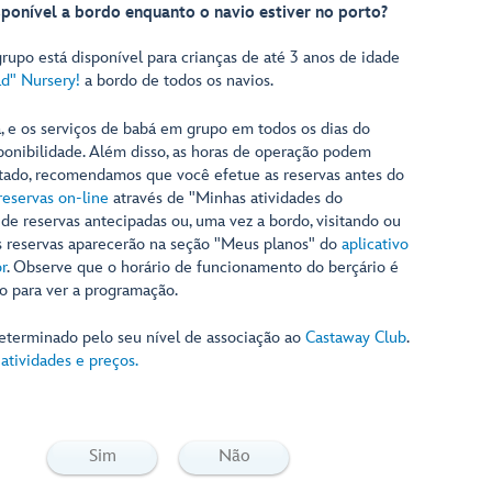
sponível a bordo enquanto o navio estiver no porto?
rupo está disponível para crianças de até 3 anos de idade
rld" Nursery!
a bordo de todos os navios.
a, e os serviços de babá em grupo em todos os dias do
sponibilidade. Além disso, as horas de operação podem
itado, recomendamos que você efetue as reservas antes do
reservas on-line
através de "Minhas atividades do
 de reservas antecipadas ou, uma vez a bordo, visitando ou
as reservas aparecerão na seção "Meus planos" do
aplicativo
r
. Observe que o horário de funcionamento do berçário é
ivo para ver a programação.
eterminado pelo seu nível de associação ao
Castaway Club
.
atividades e preços.
Sim
Não