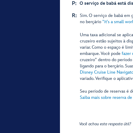
P:
O serviço de babá está di
R:
Sim. O serviço de babá em g
no berçário
"it's a small wo
Uma taxa adicional se aplic
cruzeiro estão sujeitos à di
variar. Como o espaço é lim
embarque. Você pode
fazer 
cruzeiro" dentro do período
ligando para o berçário. Su
Disney Cruise Line Navigato
variado. Verifique o aplicat
Seu período de reservas é d
Saiba mais sobre reserva de 
Você achou esta resposta útil?