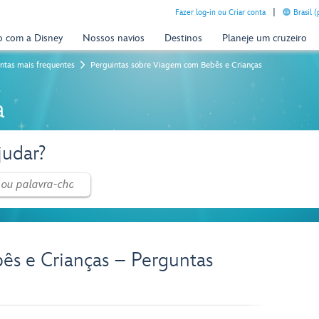
Fazer log-in ou Criar conta
Brasil 
o com a Disney
Nossos navios
Destinos
Planeje um cruzeiro
ntas mais frequentes
Perguintas sobre Viagem com Bebês e Crianças
a
udar?
ês e Crianças – Perguntas