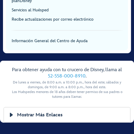
planDisney
Servicios al Huésped
Recibe actualizaciones por correo electrónico
Información General del Centro de Ayuda
Para obtener ayuda con tu crucero de Disney, llama al
52-558-000-8910
.
De lunes a viernes, de 8:00 a.m. a 10:00 p.m., hora del este; sábados y
domingos, de 9:00 a.m. a 8:00 p.m., hora del este.
Los Huéspedes menores de 18 años deben tener permiso de sus padres o
tutores para llamar.
Mostrar Más Enlaces