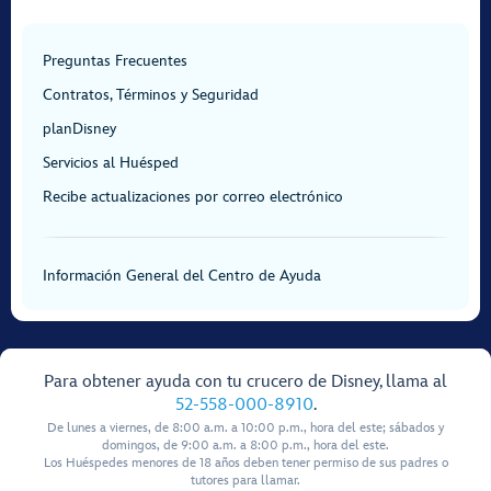
Preguntas Frecuentes
Contratos, Términos y Seguridad
planDisney
Servicios al Huésped
Recibe actualizaciones por correo electrónico
Información General del Centro de Ayuda
Para obtener ayuda con tu crucero de Disney, llama al
52-558-000-8910
.
De lunes a viernes, de 8:00 a.m. a 10:00 p.m., hora del este; sábados y
domingos, de 9:00 a.m. a 8:00 p.m., hora del este.
Los Huéspedes menores de 18 años deben tener permiso de sus padres o
tutores para llamar.