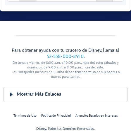
Para obtener ayuda con tu crucero de Disney, llama al
Walt Disney
Theatre
52-558-000-8910
.
De lunes a viernes, de 8:00 a.m. a 10:00 p.m., hora del este; sábados y
domingos, de 9:00 a.m. a 8:00 p.m., hora del este.
Los Huéspedes menores de 18 años deben tener permiso de sus padres o
tutores para llamar.
Mostrar Más Enlaces
Restroom
Restroom
Preludes
Preludes
Términos de Uso
Política de Privacidad
Anuncios Basados en Intereses
Forward Elevator
Lobby
Disney, Todos los Derechos Reservados.