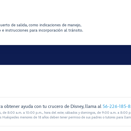
uerto de salida, como indicaciones de manejo,
e instrucciones para incorporación al tránsito.
a obtener ayuda con tu crucero de Disney, llama al
56-226-185-
s, de 8:00 a.m. a 10:00 p.m., hora del este; sábados y domingos, de 9:00 a.m. a 8:00 p.
s Huéspedes menores de 18 años deben tener permiso de sus padres o tutores para llam