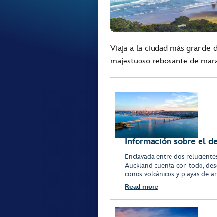
Viaja a la ciudad más grande
majestuoso rebosante de marav
Información sobre el d
Enclavada entre dos relucientes
Auckland cuenta con todo, desd
conos volcánicos y playas de a
Read more