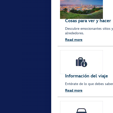
Cosas para ver y hacer
Descubre emocionantes sitios 
alrededores.
Read more
Información del viaje
Entérate de lo que debes saber 
Read more