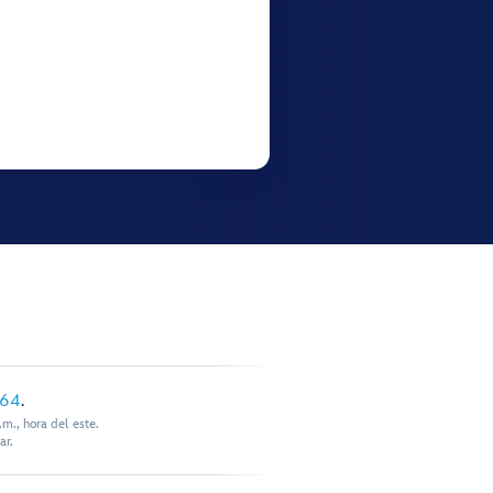
864
.
m., hora del este.
ar.